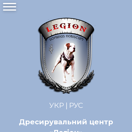
УКР
РУС
Дресирувальний центр